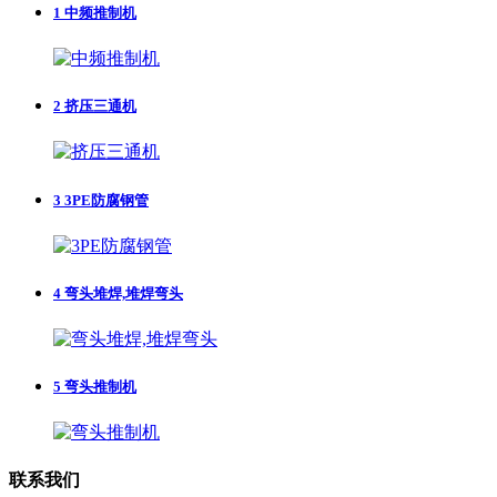
1
中频推制机
2
挤压三通机
3
3PE防腐钢管
4
弯头堆焊,堆焊弯头
5
弯头推制机
联系我们