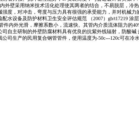
内外壁采用纳米技术活化处理使其两者的结合，不易脱层，冷热
械强度，对冲击，弯度与压力具有很强的承受能力，并对机械力
设备及防护材料卫生安全评估规范 （2007）gb/t17219
管件内外光滑，摩擦系数小，流速快。其管内介质流体阻力的40
公司自主研制的外壁防腐材料具有优良的抗紫外线辐射，防酸碱 
我公司生产的民用复合钢管管件，使用温度为-50c---120c可在冷