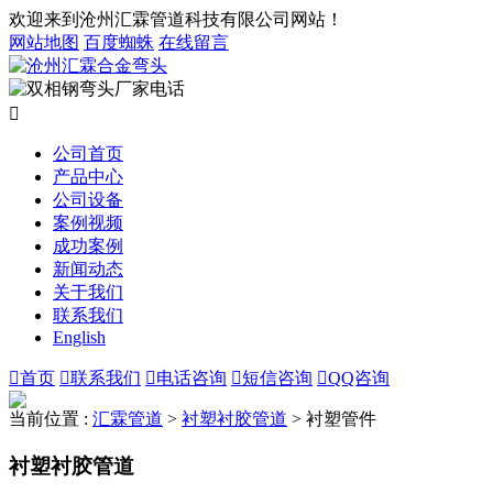
欢迎来到沧州汇霖管道科技有限公司网站！
网站地图
百度蜘蛛
在线留言

公司首页
产品中心
公司设备
案例视频
成功案例
新闻动态
关于我们
联系我们
English

首页

联系我们

电话咨询

短信咨询

QQ咨询
当前位置 :
汇霖管道
>
衬塑衬胶管道
>
衬塑管件
衬塑衬胶管道