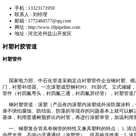
手机 : 13323171959
联系人 : 刘经理
邮箱 : 1772484577@qq.com
网址 : http://www.18pipeline.com
地址 : 河北沧州盐山开发区
衬塑衬胶管道
衬塑管件
国家电力部、中石化管道采购定点衬塑管件企业钢衬塑、模
门，衬塑补偿器。一次滚塑成型钢衬
PO
、
PE
卧式、立式储罐，
管件（衬四氟弯头，衬四氟三通，衬四氟异径管），衬塑管道
钢衬塑管道：
滚塑（产品有内滚塑内涂塑或外涂防腐涂料，
身不惧怕腐蚀、防结垢、防藻的等现存的问题基本上就可以解
基体，利用普通树脂挤出内衬管，再进行涂胶串管，加温利用
一、钢塑复合管具有钢管的特性又兼具塑料的特点；
1. 
内壁光滑、不缩小流通通径（涂塑管）、提高输送效率；
5.