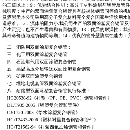
的三倍以上；
9：优异结合性能：
高分子材料涂层与钢管及管件
械强度
：生产的双面涂塑复合钢管具有核裸体钢管同等值的机
及酒累类本公司采用高分子复合材料完全复合国家生活饮用水输配水
道标准。
12：流体的阻力小
:我公司生产的双面涂塑复合钢管及
产生沉淀，也不产生霉菌和有害物质。
13：优异的耐温性
：我
其寿命价值与建筑物同等期。
14：优良的管外壁防腐蚀能力
：
二：消防用双面涂塑复合钢管：
三：化工用双面涂塑复合钢管
四：石油燃气用双面涂塑复合钢管
五：高温高压介质输送双面涂塑复合钢管
六：矿用双面涂塑复合钢管
七：埋地电缆套管双面涂塑复合钢管
八：耐磨型双面涂塑复合钢管执行标准：
HG20538-92《衬塑（PP、PE、PVC）钢管和管件》
DL/T935-2005《钢塑复合管和管件》
CJ/T120-2008《给水涂塑复合钢管》
HG/T2437-2006《塑料衬里复合钢管和管件》
HG/T21562-94《衬聚四氟乙烯钢管和管件》