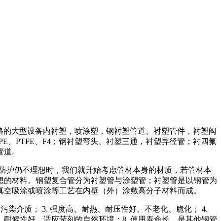
格的大型设备内衬塑，喷涂
塑
，钢衬塑管道、衬塑管件，衬塑阀
PE
、
PTFE
、
F4
；钢衬塑弯头、衬塑三通，衬塑异径管；衬四氟
道.
防护仍不理想时，我们就开始考虑管材本身的材质，若管材本
想的材料。钢塑复合管分为衬塑管与涂塑管；衬塑管是以钢管为
真空吸涂或喷涂等工艺在内壁（外）涂敷高分子材料而成。
不污染介质；
3. 强度高、耐热、耐压性好、不老化、脆化；
4.
7. 耐候性好，适应苛刻的自然环境；
8. 使用寿命长，是其他钢管