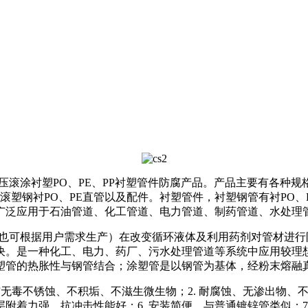
压滚涂衬塑
PO
、
PE
、
PP
衬塑管件防腐产品。产品主要有各种规
滚塑钢衬
PO
、
PE
直管以及配件。衬塑管件，衬塑钢管有衬
PO
、
广泛应用于石油管道、化工管道、电力管道、制药管道、水处理管
也可根据用户需求生产）在改变循环液体及利用药剂对管材进行
决。是一种化工、电力、药厂、污水处理管道等系统中应用较理
塑管的热胀性与钢管结合；涂塑管是以钢管为基体，经粉末熔融
清洁无毒不锈蚀、不积垢、不滋生微生物；
2. 耐腐蚀、无渗出物、
 涂层附着力强、抗冲击性能好；
6. 安装简便，与普通镀锌管类似；