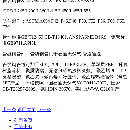
管线钢管
X42/X46/X52/X56/X60/X65/X70/X80
/GRB/L245/L290/L360/L415/L450/L485/L555
法兰锻件：
ASTM A694 F42, F46,F48, F50, F52, F56, F60, F65,
F70
管件标准
GB/T12459,GB/T13401, ANSI/ASME B16.9
，钢管标
准
GB9711,API5L
管线钢管件，管线钢管用于石油天然气
,
管道输送
管线钢管道可加工
3PE
、
3PP
、
TPEP,3LPE
、单双层
FBE
、环氧
树脂涂料、聚脲防腐、无溶剂环氧涂料涂敷、
聚乙烯
PE
、
EP
涂塑浸塑、聚乙烯（聚丙烯）冷缠带、聚乙烯热收缩带（弯管
3PE
产品。
严格按照中国石油天然气
SY/T0413-2002
、国家
GB/T23257-2009
、德国
DIN 30670
、美国
AWWA C210
生产。
上一条
返回首页
下一条
公司首页
|
产品中心
|