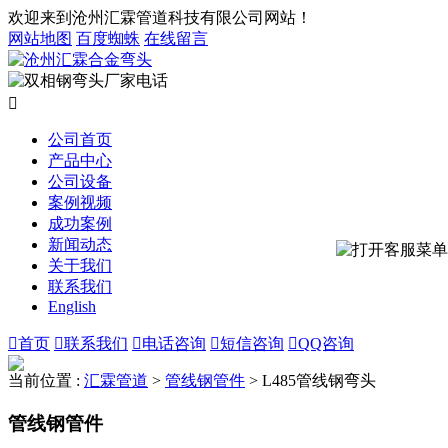
欢迎来到沧州汇霖管道科技有限公司网站！
网站地图
百度蜘蛛
在线留言

公司首页
产品中心
公司设备
案例视频
成功案例
新闻动态
关于我们
联系我们
English

首页

联系我们

电话咨询

短信咨询

QQ咨询
当前位置 :
汇霖管道
>
管线钢管件
>
L485管线钢弯头
管线钢管件