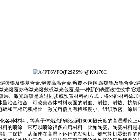
覆镍及镍基合金,熔覆高温合金,熔覆不锈钢,熔覆铝及铝合金,熔覆
粉.激光熔覆亦称激光熔敷或激光包覆,是一种新的表面改性技术.
熔覆层。激光熔覆是通过同步或预置材料的方式，将外部材料添加
体呈冶金结合，可改善基体材料表面的耐磨、耐蚀、耐热、抗氧
电镀和气相沉积相比，激光熔覆具有稀释度小、组织致密、涂层
各种材料，等离子体焰流能够达到16000摄氏度的高温理论上
材料的喷涂，它可以喷涂很多难熔材料，比如陶瓷。陶瓷材料是
得到了保护，从而使在高温下运行的发动机、燃气轮机零部件的