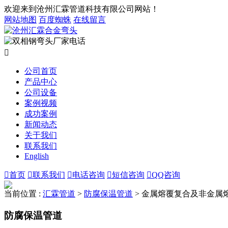
欢迎来到沧州汇霖管道科技有限公司网站！
网站地图
百度蜘蛛
在线留言

公司首页
产品中心
公司设备
案例视频
成功案例
新闻动态
关于我们
联系我们
English

首页

联系我们

电话咨询

短信咨询

QQ咨询
当前位置 :
汇霖管道
>
防腐保温管道
>
金属熔覆复合及非金属
防腐保温管道