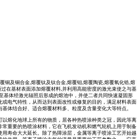
铜及铜合金,熔覆钛及钛合金,熔覆钼,熔覆陶瓷,熔覆氧化锆,熔
它通过在基材表面添加熔覆材料,并利用高能密度的激光束使之与基
至基体经激光辐照后形成的熔池中，并使二者共同快速凝固形
化或电气特性，从而达到表面改性或修复的目的，满足材料表面
与基体结合好、适合熔覆材料多、粒度及含量变化大等特点。
可以熔化地球上所有的物质，居各种热喷涂种类之冠，因此等离
非常重要的热喷涂材料，它在飞机发动机和燃气轮机上用于制备
使用寿命大大延长。除了热障涂层，金属等离子喷涂工艺开始越