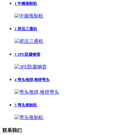
1
中频推制机
2
挤压三通机
3
3PE防腐钢管
4
弯头堆焊,堆焊弯头
5
弯头推制机
联系我们