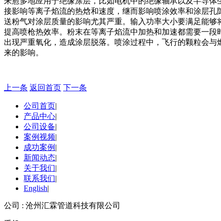
来愈多地应用于绝缘涂层，比如电机中的绝缘轴承以及半导体
接影响等离子焰流的热焓和速度，继而影响喷涂效率和涂层孔
送粉气对涂层质量的影响尤其严重。输入功率大小要满足能够
提高喷枪热效率。粉末在等离子焰流中加热和加速都需要一段
出现严重氧化，造成涂层脱落。喷涂过程中，飞行的颗粒会与
来的影响。
上一条
返回首页
下一条
公司首页
|
产品中心
|
公司设备
|
案例视频
|
成功案例
|
新闻动态
|
关于我们
|
联系我们
|
English
|
公司 : 沧州汇霖管道科技有限公司