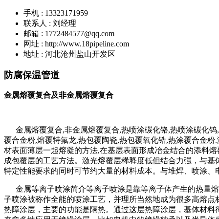
手机 : 13323171959
联系人 : 刘经理
邮箱 : 1772484577@qq.com
网址 : http://www.18pipeline.com
地址 : 河北沧州盐山开发区
防腐保温管道
金属熔覆复合及非金属熔覆复合
金属熔覆复合,非金属熔覆复合,热喷涂碳化铬,热喷涂碳化钨,熔
覆合金粉,熔覆特氟龙,热包覆陶瓷,热包覆氧化锆,热涂覆合金
材表面薄层一起熔凝的方法,在基层表面形成冶金结合的添料
成包覆层的工艺方法。激光熔覆层稀释度低但结合力强，与基
特定性能要求的同时可节约大量的材料成本。与堆焊、喷涂、
金属等离子喷涂简介等离子喷涂是靠等离子体产生的热量熔化
子喷涂被称作全能的喷涂工艺，并理所当然地成为很多高熔点
热障涂层，主要的功能是隔热。通过这层热障涂层，基体材料