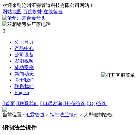
欢迎来到沧州汇霖管道科技有限公司网站！
网站地图
百度蜘蛛
在线留言

公司首页
产品中心
公司设备
案例视频
成功案例
新闻动态
关于我们
联系我们
English

首页

联系我们

电话咨询

短信咨询

QQ咨询
当前位置 :
汇霖管道
>
钢制法兰锻件
>
大型锻制管板
钢制法兰锻件