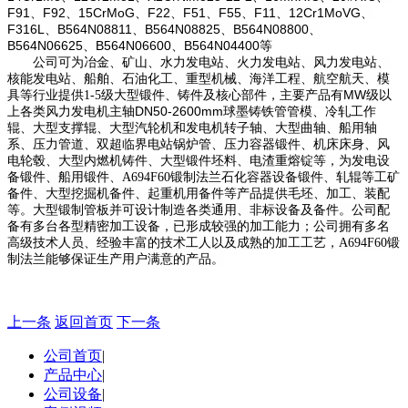
F91
F92
15CrMoG
F22
F51
F55
F11
12Cr1MoVG
、
、
、
、
、
、
、
、
F316L
B564N08811
B564N08825
B564N08800
、
、
、
、
B564N06625
B564N06600
B564N04400
、
、
等
公司可为冶金、矿山、水力发电站、火力发电站、风力发电站、
核能发电站、船舶、石油化工、重型机械、海洋工程、航空航天、模
MW
具等行业提供1-5级大型锻件、铸件及核心部件，主要产品有
级以
DN50-2600mm
上各类风力发电机主轴
球墨铸铁管管模、冷轧工作
辊、大型支撑辊、大型汽轮机和发电机转子轴、大型曲轴、船用轴
系、压力管道、双超临界电站锅炉管、压力容器锻件、机床床身、风
电轮毂、大型内燃机铸件、大型锻件坯料、电渣重熔锭等，为发电设
备锻件、船用锻件、
A694F60锻制法兰
石化容器设备锻件、轧辊等工矿
备件、大型挖掘机备件、起重机用备件等产品提供毛坯、加工、装配
等。大型锻制管板并可设计制造各类通用、非标设备及备件。公司配
备有多台各型精密加工设备，已形成较强的加工能力；公司拥有多名
高级技术人员、经验丰富的技术工人以及成熟的加工工艺，A694F60锻
制法兰能够保证生产用户满意的产品。
上一条
返回首页
下一条
公司首页
|
产品中心
|
公司设备
|