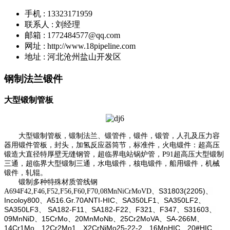
手机 : 13323171959
联系人 : 刘经理
邮箱 : 1772484577@qq.com
网址 : http://www.18pipeline.com
地址 : 河北沧州盐山开发区
钢制法兰锻件
大型锻制管板
大型锻制管板，锻制法兰、锻管件，锻件，锻管，人孔及压力容
器用锻件管板，封头，加氢反应器筒节，标准件，火电锻件：超高压
锻造大直径特厚壁无缝钢管，超临界电站锅炉管，P91超高压大型锻制
三通，超临界大型锻制三通，水电锻件，核电锻件，船用锻件，机械
锻件，轧辊。
锻制多种特殊材质管线钢
S31803(2205)
A694F42,F46,F52,F56,F60,F70,
08MnNiCrMoVD、
、
Incoloy800
A516.Gr.70ANTI-HIC
SA350LF1
SA350LF2
、
、
、
、
SA350LF3
SA182-F11
SA182-F22
F321
F347
S31603
、
、
、
、
、
、
09MnNiD
15CrMo
20MnMoNb
25Cr2MoVA
SA-266M
、
、
、
、
、
14Cr1Mo
12Cr2Mo1
X2CrNiMo25-22-2
16MnHIC
20#HIC
、
、
、
、
、