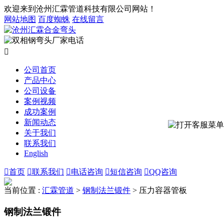
欢迎来到沧州汇霖管道科技有限公司网站！
网站地图
百度蜘蛛
在线留言

公司首页
产品中心
公司设备
案例视频
成功案例
新闻动态
关于我们
联系我们
English

首页

联系我们

电话咨询

短信咨询

QQ咨询
当前位置 :
汇霖管道
>
钢制法兰锻件
>
压力容器管板
钢制法兰锻件