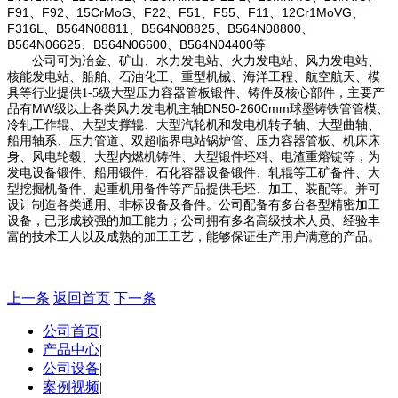
F91
F92
15CrMoG
F22
F51
F55
F11
12Cr1MoVG
、
、
、
、
、
、
、
、
F316L
B564N08811
B564N08825
B564N08800
、
、
、
、
B564N06625
B564N06600
B564N04400
、
、
等
公司可为冶金、矿山、水力发电站、火力发电站、风力发电站、
核能发电站、船舶、石油化工、重型机械、海洋工程、航空航天、模
具等行业提供1-5级大型
压力容器管板
锻件、铸件及核心部件，主要产
MW
DN50-2600mm
品有
级以上各类风力发电机主轴
球墨铸铁管管模、
冷轧工作辊、大型支撑辊、大型汽轮机和发电机转子轴、大型曲轴、
船用轴系、压力管道、双超临界电站锅炉管、压力容器管板、机床床
身、风电轮毂、大型内燃机铸件、大型锻件坯料、电渣重熔锭等，为
发电设备锻件、船用锻件、石化容器设备锻件、轧辊等工矿备件、大
型挖掘机备件、起重机用备件等产品提供毛坯、加工、装配等。并可
设计制造各类通用、非标设备及备件。公司配备有多台各型精密加工
设备，已形成较强的加工能力；公司拥有多名高级技术人员、经验丰
富的技术工人以及成熟的加工工艺，能够保证生产用户满意的产品。
上一条
返回首页
下一条
公司首页
|
产品中心
|
公司设备
|
案例视频
|