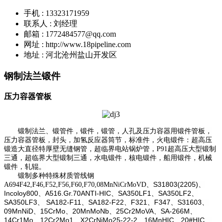
手机 : 13323171959
联系人 : 刘经理
邮箱 : 1772484577@qq.com
网址 : http://www.18pipeline.com
地址 : 河北沧州盐山开发区
钢制法兰锻件
压力容器管板
锻制法兰、锻管件，锻件，锻管，人孔及压力容器用锻件管板，
压力容器管板，封头，加氢反应器筒节，标准件，火电锻件：超高压
锻造大直径特厚壁无缝钢管，超临界电站锅炉管，P91超高压大型锻制
三通，超临界大型锻制三通，水电锻件，核电锻件，船用锻件，机械
锻件，轧辊。
锻制多种特殊材质管线钢
S31803(2205)
A694F42,F46,F52,F56,F60,F70,
08MnNiCrMoVD、
、
Incoloy800
A516.Gr.70ANTI-HIC
SA350LF1
SA350LF2
、
、
、
、
SA350LF3
SA182-F11
SA182-F22
F321
F347
S31603
、
、
、
、
、
、
09MnNiD
15CrMo
20MnMoNb
25Cr2MoVA
SA-266M
、
、
、
、
、
14Cr1Mo
12Cr2Mo1
X2CrNiMo25-22-2
16MnHIC
20#HIC
、
、
、
、
、