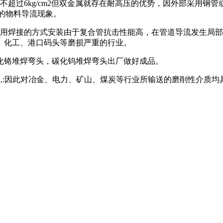
过6kg/cm2但双金属就存在耐高压的优势，因外部采用钢
生的物料导流现象。
焊接的方式安装由于复合管抗击性能高，在管道导流发生局部
、化工、港口码头等磨损严重的行业。
铬堆焊弯头，碳化钨堆焊弯头出厂做好成品。
2,:因此对冶金、电力、矿山、煤炭等行业所输送的磨削性介质