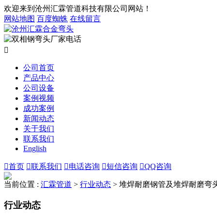
欢迎来到沧州汇霖管道科技有限公司网站！
网站地图
百度蜘蛛
在线留言

公司首页
产品中心
公司设备
案例视频
成功案例
新闻动态
关于我们
联系我们
English

首页

联系我们

电话咨询

短信咨询

QQ咨询
当前位置 :
汇霖管道
>
行业动态
>
堆焊耐磨钢管及堆焊耐磨弯
行业动态