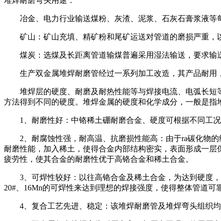
堆焊耐磨弯头用途：
冶金、电力行业输送煤粉、灰渣、泥浆、石灰石膏浆液
矿山：矿山充填、精矿粉和尾矿运送对管道的磨损严重，以
煤炭：选煤及长距离管道输煤普遍采用湿法输送，要求输送
生产双金属堆焊耐磨管经过一系列加工改造，其产品耐用，
堆焊层的硬度、耐磨及耐热性能等与焊接电流、电弧长短等
方法得到不同的硬度。堆焊金属的硬度和化学成分，一般是指
1、耐磨性好：中铬稀土硼耐磨合金、硬度可根据不同工况要求
2、耐腐蚀性强，耐高温、抗磨损性能高：由于ra碳化物的
耐磨性能，加入稀土，使得合金内部结构密实，表面形成一层
疲劳性，使其合金的耐磨性优于高铬合金和稀土合金。
3、可焊性较好：以往高铬合金及稀土合金，为达到硬度，
20#、16Mn的可焊性来达到理想的焊接强度，使得整体管道可
4、复合工艺先进、稳定：该堆焊耐磨管及堆焊弯头组织均