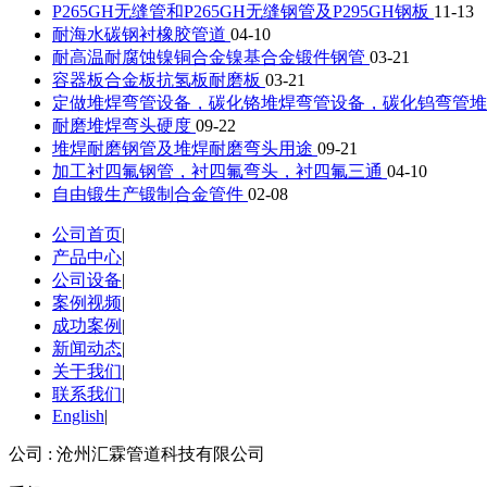
P265GH无缝管和P265GH无缝钢管及P295GH钢板
11-13
耐海水碳钢衬橡胶管道
04-10
耐高温耐腐蚀镍铜合金镍基合金锻件钢管
03-21
容器板合金板抗氢板耐磨板
03-21
定做堆焊弯管设备，碳化铬堆焊弯管设备，碳化钨弯管
耐磨堆焊弯头硬度
09-22
堆焊耐磨钢管及堆焊耐磨弯头用途
09-21
加工衬四氟钢管，衬四氟弯头，衬四氟三通
04-10
自由锻生产锻制合金管件
02-08
公司首页
|
产品中心
|
公司设备
|
案例视频
|
成功案例
|
新闻动态
|
关于我们
|
联系我们
|
English
|
公司 : 沧州汇霖管道科技有限公司