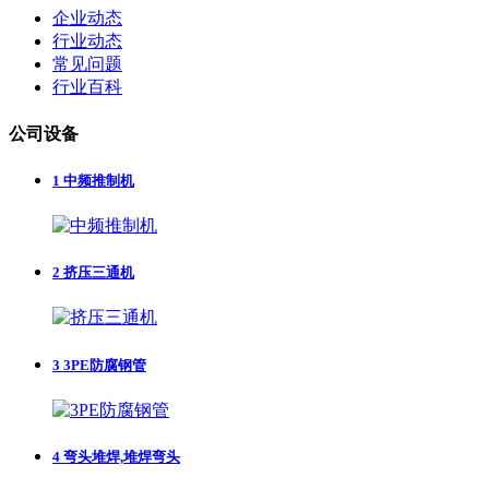
企业动态
行业动态
常见问题
行业百科
公司设备
1
中频推制机
2
挤压三通机
3
3PE防腐钢管
4
弯头堆焊,堆焊弯头